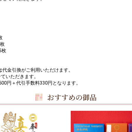
枚
0枚
5枚
は代金引換がご利用いただけます。
せていただきます。
00円＋代引手数料330円となります。
お買い物を続ける
カートへ進む
おすすめの御品