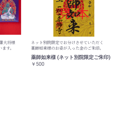
虎羅大将様
ネット別院限定でお分けさせていただく
います。
薬師如来様のお姿が入った金のご朱印。
薬師如来様 (ネット別院限定ご朱印)
￥500