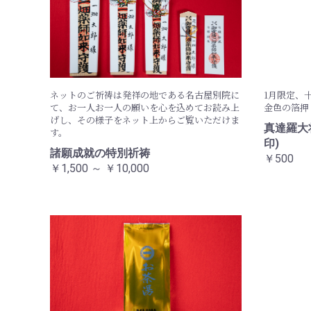
ネットのご祈祷は発祥の地である名古屋別院に
1月限定、
て、お一人お一人の願いを心を込めてお読み上
金色の箔押
げし、その様子をネット上からご覧いただけま
真達羅大
す。
印)
諸願成就の特別祈祷
￥500
￥1,500 ～ ￥10,000