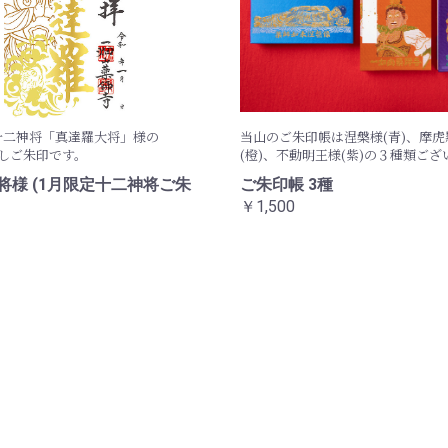
十二神将「真達羅大将」様の
当山のご朱印帳は涅槃様(青)、摩
しご朱印です。
(橙)、不動明王様(紫)の３種類ござ
将様 (1月限定十二神将ご朱
ご朱印帳 3種
￥1,500