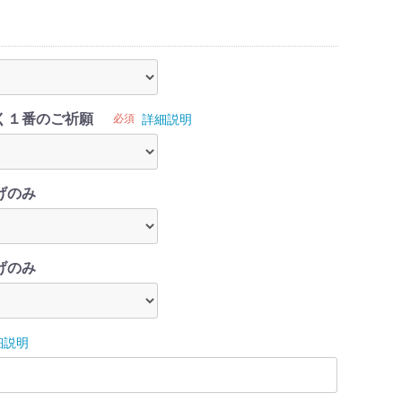
く１番のご祈願
必須
詳細説明
げのみ
げのみ
細説明