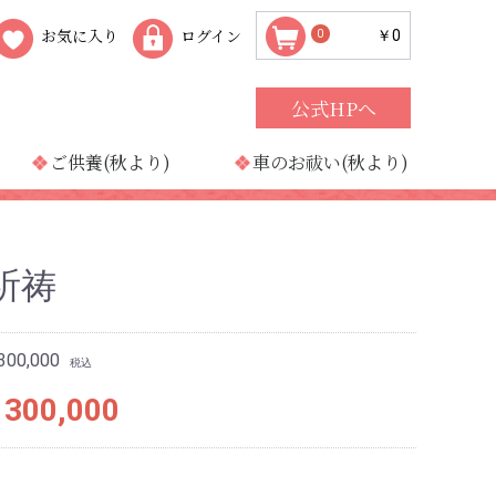
お気に入り
ログイン
￥0
0
公式HPへ
ご供養(秋より)
車のお祓い(秋より)
祈祷
00,000
税込
300,000