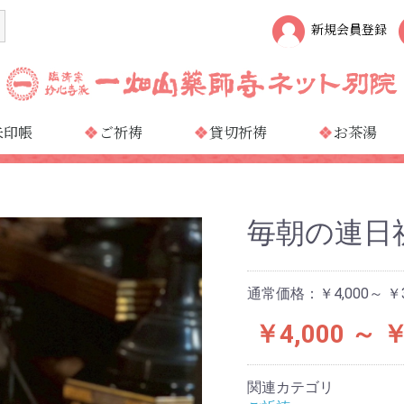
新規会員登録
朱印帳
ご祈祷
貸切祈祷
お茶湯
毎朝の連日
通常価格：
￥4,000～ ￥3
￥4,000 ～ ￥
関連カテゴリ