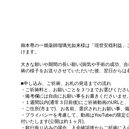
御本尊の一畑薬師瑠璃光如来様は「現世安穏利益」
けます。
大きな願いや期間の長い願い(病気や手術の成功、
祷の様子をお送りさせていただいた後、翌日からは
■申し込み、ご祈祷、お札の発送までの流れ
・ご祈祷料と、お願いごとを３つまでお選びくださ
・備考欄には自由にお願い事をお書きくださいませ
・１週間以内(通常３日前後)にご祈祷動画のURL
・ご住所(市まで)、お名前、選択されたお願い事、
・プライバシーを考慮して、動画はYouTubeの限
付いたします(公開は約１ヶ月)。
・銀行振り込みの場合、入金確認後からご祈祷に入