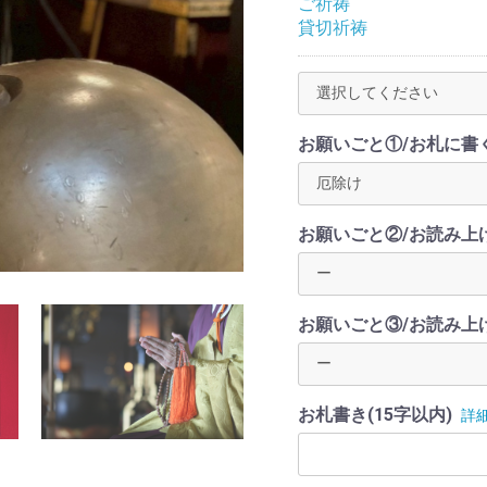
ご祈祷
貸切祈祷
お願いごと①/お札に書
お願いごと②/お読み上
お願いごと③/お読み上
お札書き(15字以内)
詳