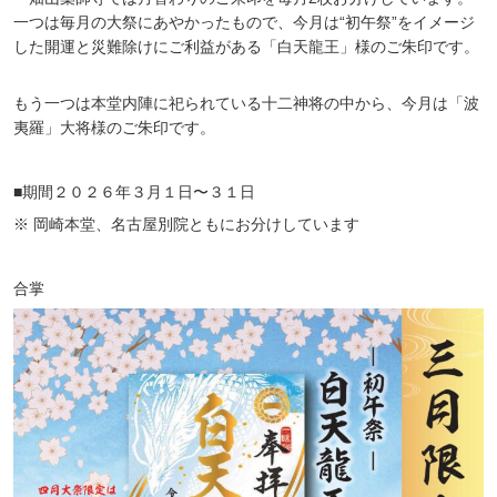
一つは毎月の大祭にあやかったもので、今月は“初午祭”をイメージ
した開運と災難除けにご利益がある「白天龍王」様のご朱印です。
もう一つは本堂内陣に祀られている十二神将の中から、今月は「波
夷羅」大将様のご朱印です。
■期間２０２６年３月１日〜３１日
※ 岡崎本堂、名古屋別院ともにお分けしています
合掌