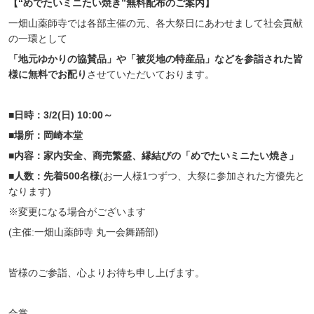
【“めでたいミニたい焼き”無料配布のご案内】
一畑山薬師寺では各部主催の元、各大祭日にあわせまして社会貢献
の一環として
「地元ゆかりの協賛品」や
「被災地の特産品」などを参詣された皆
様に無料でお配り
させていただいております。
■日時：3/2(日) 10:00～
■場所：岡崎本堂
■内容：家内安全、商売繁盛、縁結びの「めでたいミニたい焼き」
■人数：先着500名様
(お一人様1つずつ、大祭に参加された方優先と
なります)
※変更になる場合がございます
(主催:一畑山薬師寺 丸一会舞踊部)
皆様のご参詣、心よりお待ち申し上げます。
合掌