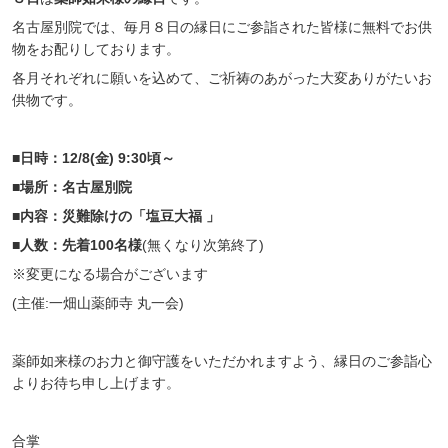
名古屋別院では、毎月８日の縁日にご参詣された皆様に無料でお供
物をお配りしております。
各月それぞれに願いを込めて、ご祈祷のあがった大変ありがたいお
供物です。
■日時：12/8(金) 9:30頃～
■場所：名古屋別院
■内容：災難除けの「塩豆大福 」
■人数：先着100名様
(無くなり次第終了)
※変更になる場合がございます
(主催:一畑山薬師寺 丸一会)
薬師如来様のお力と御守護をいただかれますよう、縁日のご参詣心
よりお待ち申し上げます。
合掌