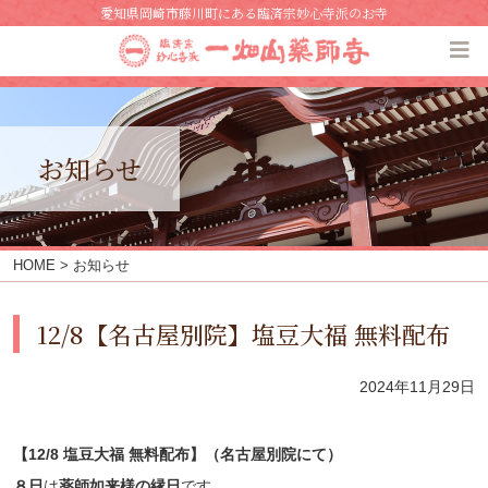
愛知県岡崎市藤川町にある臨済宗妙心寺派のお寺
お知らせ
HOME
> お知らせ
12/8【名古屋別院】塩豆大福 無料配布
2024年11月29日
【12/8 塩豆大福 無料配布】（名古屋別院にて）
８日
は
薬師如来様の縁日
です。