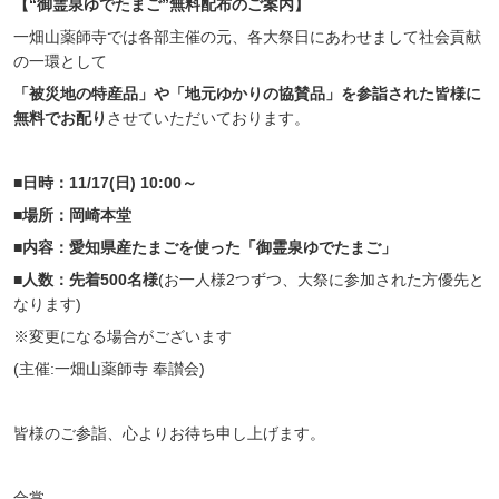
【“御霊泉ゆでたまご”無料配布のご案内】
一畑山薬師寺では各部主催の元、各大祭日にあわせまして社会貢献
の一環として
「被災地の特産品」や「地元ゆかりの協賛品」を参詣された皆様に
無料でお配り
させていただいております。
■日時：11/17(日) 10:00～
■場所：岡崎本堂
■内容：愛知県産たまごを使った「御霊泉ゆでたまご」
■人数：先着500名様
(お一人様2つずつ、大祭に参加された方優先と
なります)
※変更になる場合がございます
(主催:一畑山薬師寺 奉讃会)
皆様のご参詣、心よりお待ち申し上げます。
合掌